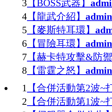
3
【BOSS武器】
admi
4
【龍武介紹】
admi
5
【麥斯特耳環】
adm
6
【冒險耳環】
admi
7
【赫卡特攻擊&防
8
【雷霆之怒】
admi
1
【合併活動第2波~
2
【合併活動第1波~