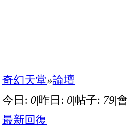
奇幻天堂
»
論壇
今日:
0
|
昨日:
0
|
帖子:
79
|
會
最新回復