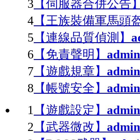
3
【伺服器合併公告
4
【王族裝備軍馬頭盔變
5
【連線品質偵測】
a
6
【免責聲明】
admi
7
【遊戲規章】
admi
8
【帳號安全】
admi
1
【遊戲設定】
admi
2
【武器微改】
admi