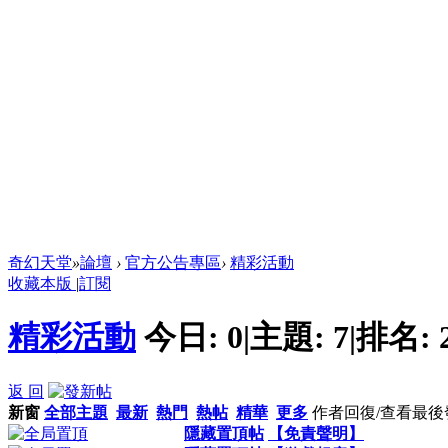
奇幻天堂
»
論壇
›
官方公告專區
›
精彩活動
收藏本版
|
訂閱
精彩活動
今日:
0
|
主題:
7
|
排名:
返 回
新窗
全部主題
最新
熱門
熱帖
精華
更多
作者
回復/查看
最後
隱藏置頂帖
【免責聲明】