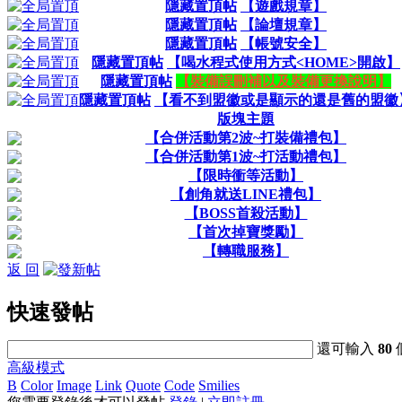
隱藏置頂帖
【遊戲規章】
隱藏置頂帖
【論壇規章】
隱藏置頂帖
【帳號安全】
隱藏置頂帖
【喝水程式使用方式<HOME>開啟】
隱藏置頂帖
【裝備誤刪補以及裝備更換說明】
隱藏置頂帖
【看不到盟徽或是顯示的還是舊的盟徽
版塊主題
【合併活動第2波~打裝備禮包】
【合併活動第1波~打活動禮包】
【限時衝等活動】
【創角就送LINE禮包】
【BOSS首殺活動】
【首次掉寶獎勵】
【轉職服務】
返 回
快速發帖
還可輸入
80
高級模式
B
Color
Image
Link
Quote
Code
Smilies