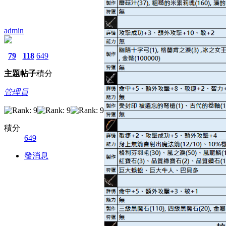
admin
79
118
649
主題
帖子
積分
管理員
積分
649
發消息