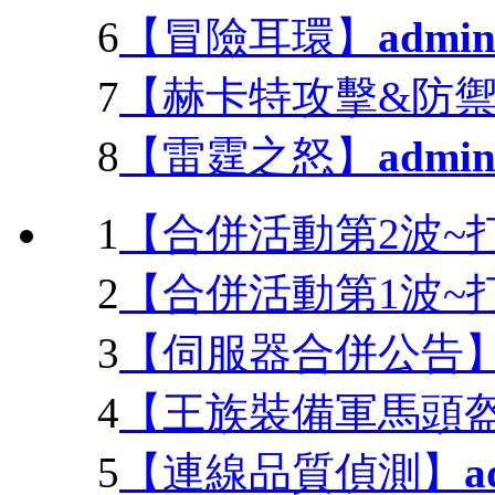
6
【冒險耳環】
admi
7
【赫卡特攻擊&防
8
【雷霆之怒】
admi
1
【合併活動第2波~
2
【合併活動第1波~
3
【伺服器合併公告
4
【王族裝備軍馬頭盔變
5
【連線品質偵測】
a