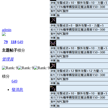
admin
79
118
649
主題
帖子
積分
管理員
積分
649
發消息