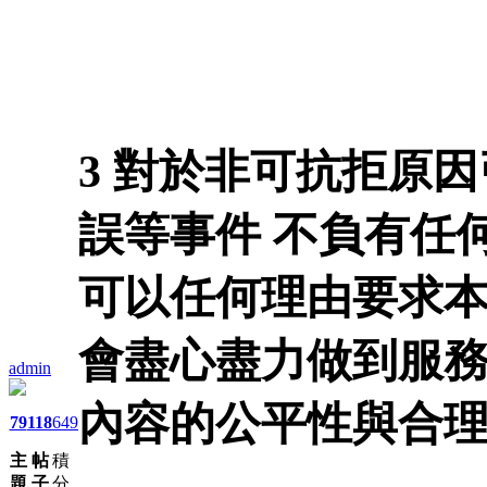
3 對於非可抗拒原因
誤等事件 不負有任
可以任何理由要求本
會盡心盡力做到服
admin
內容的公平性與合
79
118
649
主
帖
積
題
子
分