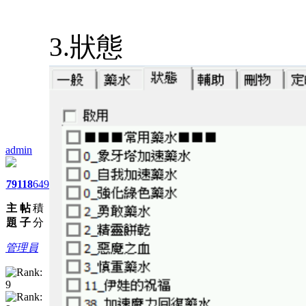
3.狀態
admin
79
118
649
主
帖
積
題
子
分
管理員