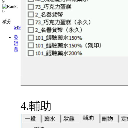
積分
649
發
消
息
4.輔助